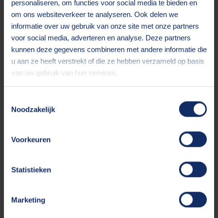
Er staan op dit moment geen aanvragen open,
personaliseren, om functies voor social media te bieden en
maar hou de site goed in de gaten.
om ons websiteverkeer te analyseren. Ook delen we
informatie over uw gebruik van onze site met onze partners
voor social media, adverteren en analyse. Deze partners
kunnen deze gegevens combineren met andere informatie die
u aan ze heeft verstrekt of die ze hebben verzameld op basis
van uw gebruik van hun services.
Toestemmingsselectie
Noodzakelijk
Voorkeuren
Statistieken
Marketing
Eerst even kennismaken?