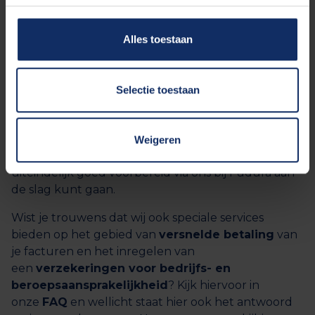
Het Circle8 team staat voor je klaar!
Ons team van consultants helpt je graag verder
Alles toestaan
wanneer je vragen hebt. Het is voor ons van groot
belang dat bijvoorbeeld het reageren op een
aanvraag of het accepteren van de
algemene
Selectie toestaan
voorwaarden
voorspoedig verloopt. Vandaar dat
wij goed bereikbaar voor je willen zijn op de manier
welke jou het beste uitkomt. Alles om je ervaring
Weigeren
met Circle8 van hoog niveau te laten zijn en je
uiteindelijk goed voorbereid via ons bij Fudura aan
de slag kunt gaan.
Wist je trouwens dat wij ook speciale services
bieden op het gebied van
versnelde betaling
van
je facturen en het inregelen van
een
verzekeringen voor bedrijfs- en
beroepsaansprakelijkheid
? Kijk hiervoor in
onze
FAQ
en wellicht staat hier ook het antwoord